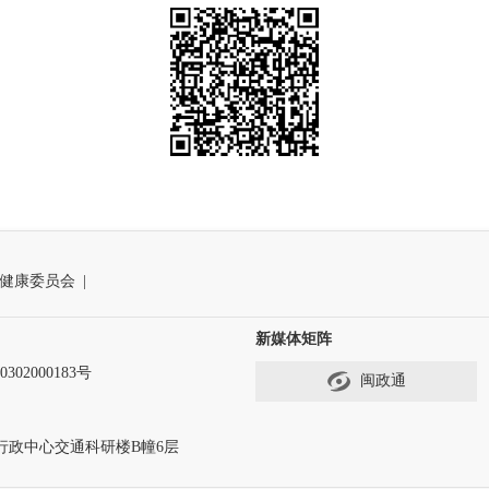
健康委员会
|
新媒体矩阵
302000183号
闽政通
行政中心交通科研楼B幢6层