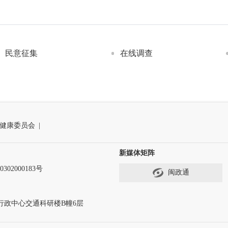
民意征集
在线调查
健康委员会
|
新媒体矩阵
302000183号
闽政通
行政中心交通科研楼B幢6层