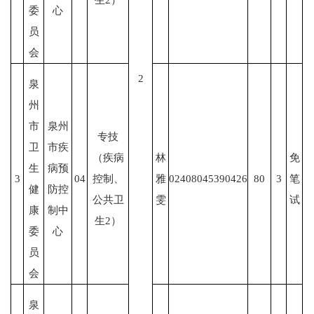
委
心
员
会
2
泉
州
市
泉州
专技
卫
市疾
（疾病
林
免
生
病预
3
04
控制、
雅
02408045390426
80
3
笔
健
防控
公共卫
雯
试
康
制中
生
2）
委
心
员
会
泉