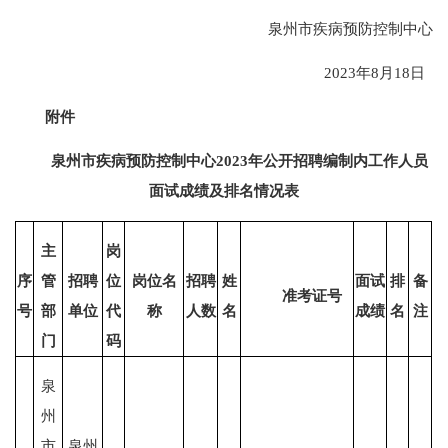
泉州市疾病预防控制中心
2023年8月18日
附件
泉州市疾病预防控制中心2023年公开招聘编制内工作人员
面试成绩及排名情况表
主
岗
序
管
招聘
位
岗位
名
招聘
姓
面试
排
备
准考证号
号
部
单位
代
称
人数
名
成绩
名
注
门
码
泉
州
市
泉州