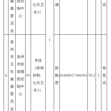
健
防控
公共卫
堋
试
康
制中
生3）
委
心
员
会
1
泉
州
市
泉州
专技
卫
市疾
（疾病
陈
免
生
病预
6
05
控制、
晓
02408057390301
70.2
2
笔
健
防控
公共卫
慧
试
康
制中
生3）
委
心
员
会