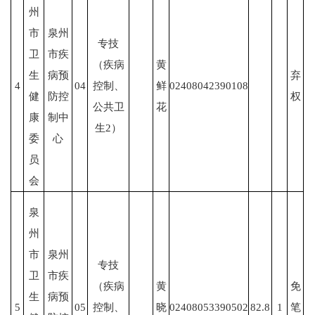
州
市
泉州
专技
卫
市疾
（疾病
黄
生
病预
弃
4
04
控制、
鲜
02408042390108
健
防控
权
公共卫
花
康
制中
生
2）
委
心
员
会
泉
州
市
泉州
专技
卫
市疾
（疾病
黄
免
生
病预
5
05
控制、
晓
02408053390502
82.8
1
笔