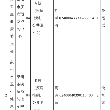
专技
卫
市疾
（疾病
刘
免
生
病预
1
04
控制、
淑
02408043390622
87.4
1
笔
健
防控
公共卫
清
试
康
制中
生
2）
委
心
员
会
泉
州
市
泉州
专技
卫
市疾
（疾病
黄
免
生
病预
2
04
控制、
诗
02408040390115
83
2
笔
健
防控
公共卫
颖
试
康
制中
生
2）