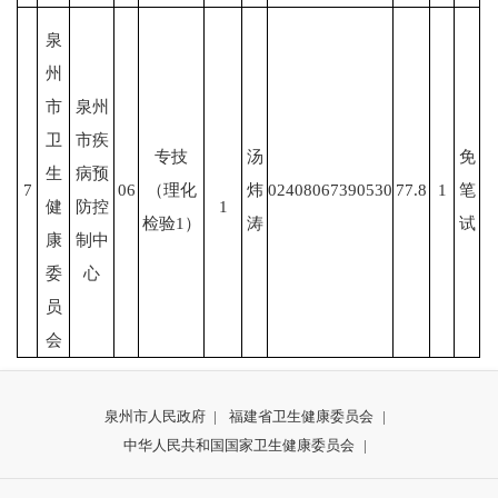
泉
州
市
泉州
卫
市疾
专技
汤
免
生
病预
7
06
（理化
炜
02408067390530
77.8
1
笔
健
防控
1
检验1）
涛
试
康
制中
委
心
员
会
泉州市人民政府
|
福建省卫生健康委员会
|
中华人民共和国国家卫生健康委员会
|