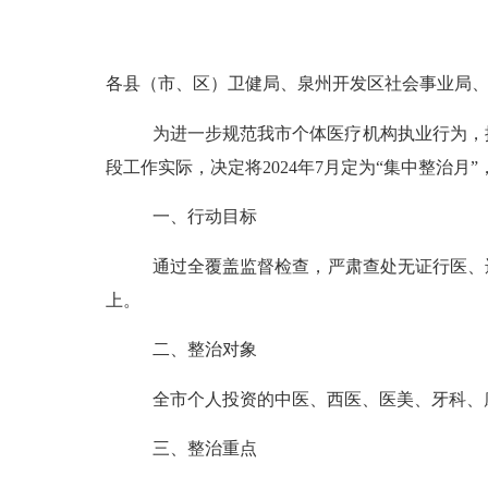
各县（市、区）卫健局、泉州开发区社会事业局
为进一步规范我市个体医疗机构执业行为，
段工作实际，决定将
2024年7月定为“集中整治
一、
行动
目标
通过全覆盖监督检查，严肃查处无证行医、
上。
二
、
整治
对象
全市个人投资的中医、西医、医美、牙科、
三、
整治
重点