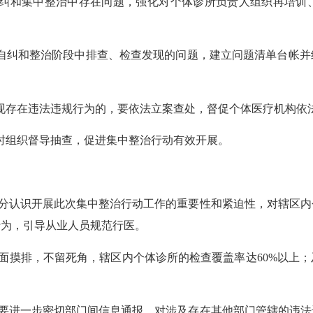
纠和集中整治中存在问题，强化对个体诊所负责人组织再培训
自纠和整治阶段中排查、检查发现的问题，建立问题清单台帐并
现存在违法违规行为的，要依法立案查处，
督促个体医疗机构依
时组织
督导抽查
，促进
集中整治
行动
有效开展。
分认识开展此次
集中整治
行动
工作的重要性和紧迫性，对辖区内
行为，引导从业人员规范行医。
面摸排，不留死角
，
辖区内个体诊所的检查覆盖率达
60%以上；
要进一步密切部门间信息通报
，
对涉及存在其他部门管辖的违法