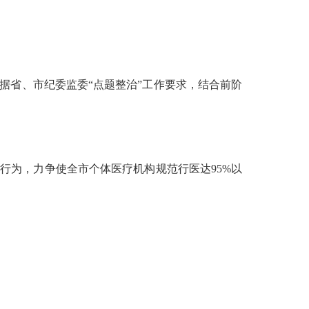
据省、市纪委监委
“点题整治”工作要求，
结合前阶
业行为，力争使全市个体医疗机构规范行医达
95%以