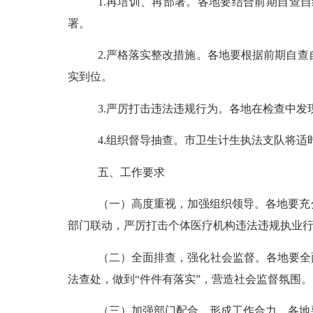
1.再培训、再部署。
各地要结合前期自查自
署。
2.严格落实整改措施。
各地要根据前期自查
实到位。
3.严厉打击违法违规行为。
各地在检查中发
4.组织督导抽查。
市卫生计生执法支队将
适
五、工作要求
（一）高度重视，加强组织领导。
各地要充
部门联动，严厉打击个体医疗机构违法违规执业
（二）全面排查，强化社会监督。
各地要全
法查处，做到
“件件有落实”
，
营造社会监督氛围。
（三）加强部门配合，形成工作合力。
各地