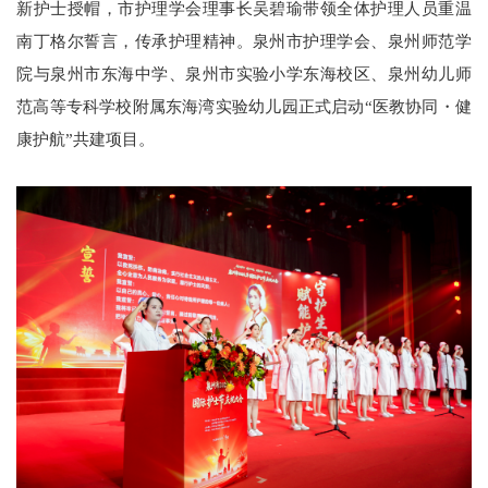
新护士授帽，市护理学会理事长吴碧瑜带领全体护理人员重温
南丁格尔誓言，传承护理精神。泉州市护理学会、泉州师范学
院与泉州市东海中学、泉州市实验小学东海校区、泉州幼儿师
范高等专科学校附属东海湾实验幼儿园正式启动“医教协同・健
康护航”共建项目。