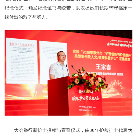
纪念仪式，颁发纪念证书与绶带，以表扬她们长期坚守临床一
线付出的艰辛与努力。
大会举行新护士授帽与宣誓仪式，由30年护龄护士代表为