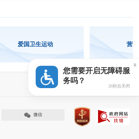
爱国卫生运动
营商

您需要开启无障碍服
务吗？
25秒后关闭
微信