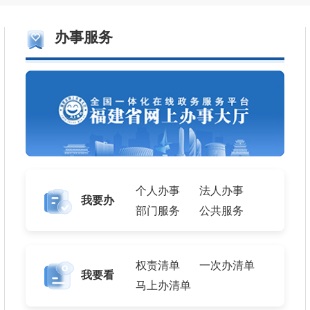
办事服务
2025年卫生健康标准院感宣贯材料
《泉州市推进儿
2025年卫生健康标准基层卫生宣贯材料
《福建省卫生健康委
2025年卫生健康标准放射卫生宣贯材料
关于《泉州市无
个人办事
法人办事
关于印发2025年纠正医药购销领域和医疗服务中不正之风工作要点的通知
图解：泉州市
我要办
部门服务
公共服务
国家卫生健康委关于废止部分部门规章的决定
《泉州市“泉享
权责清单
一次办清单
我要看
马上办清单