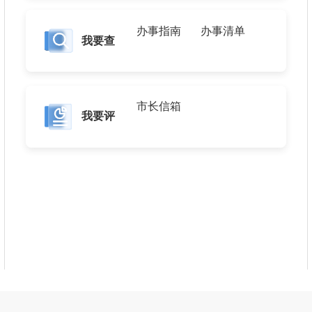
办事指南
办事清单
我要查
市长信箱
我要评
关于推荐参评全省卫生健康系统先进集体和先进工作者的公示
026年泉州市急救指挥中心公开招聘编制内工作人员面试成绩及综合成绩情况公示
026年泉州市疾病预防控制中心(泉州市卫生健康监督所)公开招聘编制内工作人员面试成绩及排名情况公示
泉州市2025届大学生乡村医生专项计划招聘成绩和综合排名公布
关于2025年泉州市事业单位公开招聘编制内工作人员拟聘用人员的公示