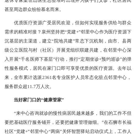
退休专家梁世山医生总会准时出现并为孩子们义诊，社区居民
甚至周边群众纷纷慕名而来。
优质医疗资源广受居民欢迎，但如何实现服务供给与群众
需求的精准对接？泉州坚持把“党建+”邻里中心作为医疗资源下
沉基层的主渠道，建立“院地共建”常态下沉机制，由市、县两
级公立医院与村（社区）开展党组织联建共建，在邻里中心深
入开展“千名医师下基层”行动，推行“定期坐诊+预约巡诊”的弹
性服务模式，居民在家门口即可享受优质的医疗资源。去年以
来，全市累计选派2361名专业医护人员常态化驻点邻里中心，
服务群众超11.7万人次。
当好家门口的“健康管家”
“来中心咨询就诊的慢性病居民越来越多，我们的工作不但
要把基础医疗服务铺开，还要把健康管理做细。”在石狮市长福
社区“党建+”邻里中心“两病”关怀智慧驿站启动仪式上，工作人