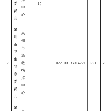
委
1）
中
员
心
会
泉
泉
州
州
市
市
卫
急
生
2
救
022100193014221
63.10
76.8
健
指
康
挥
委
中
员
心
会
泉