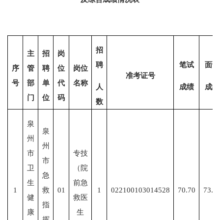
招
主
招
岗
聘
笔试
面试
序
管
聘
位
岗位
准考证号
号
部
单
代
名称
人
成绩
成绩
门
位
码
数
泉
泉
州
州
市
专技
市
卫
（院
急
生
前急
1
救
01
1
022100103014528
70.70
73.6
健
救医
指
康
生
挥