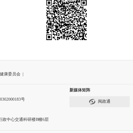
健康委员会
|
新媒体矩阵
302000183号
闽政通
行政中心交通科研楼B幢6层