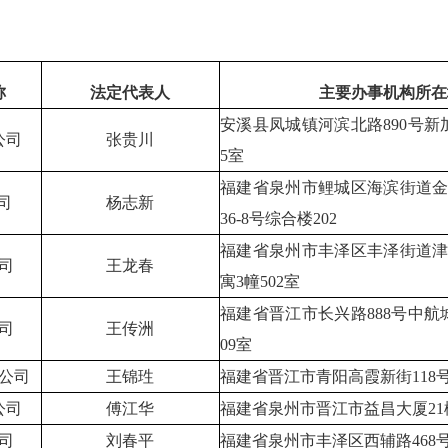
称
法定代表人
主要办事机构所在
安溪县凤城镇河滨北路890号新
公司
张贵川
5室
福建省泉州市鲤城区海滨街道
司
杨志新
36-8号综合楼202
福建省泉州市丰泽区丰泽街道津
司
王龙春
寓3幢502室
福建省晋江市长兴路888号中航城
司
王传洲
09室
公司
王锦珄
福建省晋江市青阳高霞新街118
公司
傅江华
福建省泉州市晋江市益昌大厦21楼
司
刘春平
福建省泉州市丰泽区西辅路468