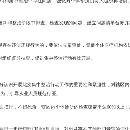
纠和集中整治中存在问题，强化对个体诊所负责人组织再培训
自纠和整治阶段中排查、检查发现的问题，建立问题清单台帐并
现存在违法违规行为的，要依法立案查处，
督促个体医疗机构依
时组织
督导抽查
，促进
集中整治
行动
有效开展。
分认识开展此次
集中整治
行动
工作的重要性和紧迫性，对辖区内
行为，引导从业人员规范行医。
面摸排，不留死角
，
辖区内个体诊所的检查覆盖率达
60%以上；
要进一步密切部门间信息通报
，
对涉及存在其他部门管辖的违法