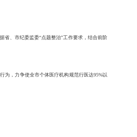
据省、市纪委监委
“点题整治”工作要求，
结合前阶
业行为，力争使全市个体医疗机构规范行医达
95%以