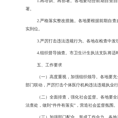
1.再培训、再部署。
各地要结合前期自查自
署。
2.严格落实整改措施。
各地要根据前期自查
实到位。
3.严厉打击违法违规行为。
各地在检查中发
4.组织督导抽查。
市卫生计生执法支队将
适
五、工作要求
（一）高度重视，加强组织领导。
各地要充
部门联动，严厉打击个体医疗机构违法违规执业
（二）全面排查，强化社会监督。
各地要全
法查处，做到
“件件有落实”
，
营造社会监督氛围。
（三）加强部门配合，形成工作合力。
各地