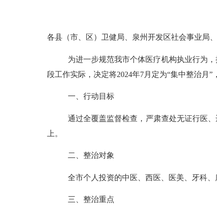
各县（市、区）卫健局、泉州开发区社会事业局
为进一步规范我市个体医疗机构执业行为，
段工作实际，决定将
2024年7月定为“集中整治
一、
行动
目标
通过全覆盖监督检查，严肃查处无证行医、
上。
二
、
整治
对象
全市个人投资的中医、西医、医美、牙科、
三、
整治
重点