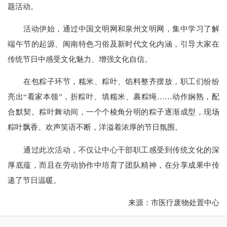
题活动。
活动伊始，通过中国文明网和泉州文明网，集中学习了解
端午节的起源、闽南特色习俗及新时代文化内涵，引导大家在
传统节日中感受文化魅力、增强文化自信。
在包粽子环节，糯米、粽叶、馅料整齐摆放，职工们纷纷
亮出“看家本领”，折粽叶、填糯米、裹粽绳……动作娴熟，配
合默契。粽叶舞动间，一个个棱角分明的粽子逐渐成型，现场
粽叶飘香、欢声笑语不断，洋溢着浓厚的节日氛围。
通过此次活动，不仅让中心干部职工感受到传统文化的深
厚底蕴，而且在劳动协作中培育了团队精神，在分享成果中传
递了节日温暖。
来源：市医疗废物处置中心