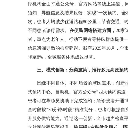
疗机构全面打通公众号、官方网站等线上渠道，
须知、导航信息及结果反馈，实现“一次预约、全
次，患者人均减少往返路程80公里，节省交通、时
不同患者诊疗需求。
在便民网络搭建方面，
20
者，重点为老年人、行动不便者等特殊群体提供一
信息遗漏导致的检查延误。截至2025年10月，全市
降至8%，全域服务体系成效显著。
三、模式创新：分类施策，推行多元高效预
围绕不同群体、不同场景的就医需求，创新推
式预约中心、自助机、官方公众号”四大预约渠道
患者可在导诊员协助下完成预约；急诊患者开通“
查时段按“30分钟/时段”精准划分，患者可根
升服务供给能力。通过这一创新，全市超声检查平均
众就医效率显著提升。
跨层级+专科优化模式，精