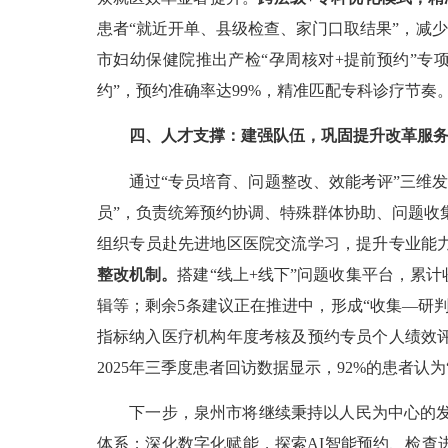
患者“就近开单、县级检查、家门口取结果”，减
市妇幼保健院推出产检“孕周核对+提前预约”专
约”，预约准确率达99%，精准匹配专科诊疗节奏
四、人才支撑：建强队伍，巩固提升改革服
通过“专员培育、问题整改、效能考评”三维发
员”，负责统筹预约协调、特殊群体协助、问题收
组织专员赴先进地区医院交流学习，提升专业能力。
整改机制。
搭建“线上+线下”问题收集平台，累
辑等；剩余5条建议正在推进中，形成“收集—研
指标纳入医疗机构年度考核及预约专员个人绩效
2025年三季度患者回访数据显示，92%的患者认为
下一步，泉州市将继续秉持以人民为中心的发展
体系；深化数字化赋能，探索AI智能预约、检