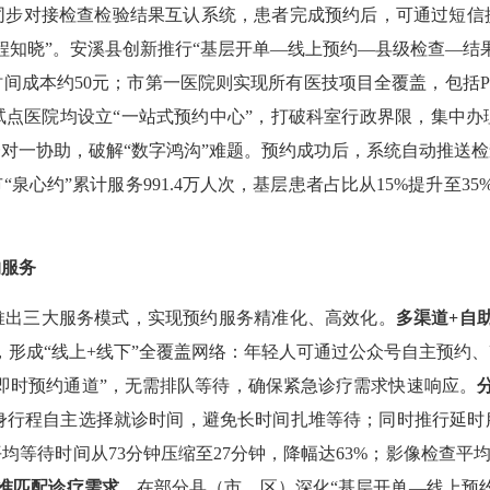
同步对接检查检验结果互认系统，患者完成预约后，可通过短信
程知晓”。安溪县创新推行“基层开单—线上预约—县级检查—结果
间成本约50元；市第一医院则实现所有医技项目全覆盖，包括P
家试点医院均设立“一站式预约中心”，打破科室行政界限，集中
对一协助，破解“数字鸿沟”难题。预约成功后，系统自动推送
“泉心约”累计服务991.4万人次，基层患者占比从15%提升至3
约服务
出三大服务模式，实现预约服务精准化、高效化。
多渠道+自
，形成“线上+线下”全覆盖网络：年轻人可通过公众号自主预约
即时预约通道”，无需排队等待，确保紧急诊疗需求快速响应。
据自身行程自主选择就诊时间，避免长时间扎堆等待；同时推行延
等待时间从73分钟压缩至27分钟，降幅达63%；影像检查平均等
准匹配诊疗需求。
在部分县（市、区）深化“基层开单—线上预