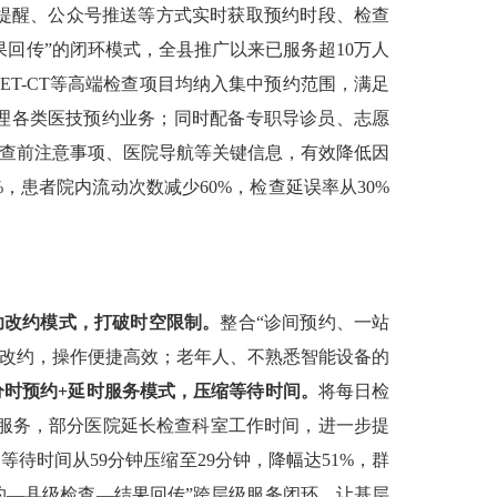
提醒、公众号推送等方式实时获取预约时段、检查
回传”的闭环模式，全县推广以来已服务超10万人
ET-CT等高端检查项目均纳入集中预约范围，满足
办理各类医技预约业务；同时配备专职导诊员、志愿
检查前注意事项、医院导航等关键信息，有效降低因
5%，患者院内流动次数减少60%，检查延误率从30%
助改约模式，打破时空限制。
整合“诊间预约、一站
、改约，操作便捷高效；老年人、不熟悉智能设备的
分时预约+延时服务模式，压缩等待时间。
将每日检
时服务，部分医院延长检查科室工作时间，进一步提
待时间从59分钟压缩至29分钟，降幅达51%，群
约—县级检查—结果回传”跨层级服务闭环，让基层