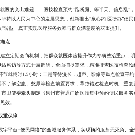
医的突出难题——医技检查预约“跑断腿、等半天、信息乱”，“
坚持以人民为中心的发展思想，创新推出“泉心约 医捷办”便
高效”转型，真正实现医疗服务效率与群众满意度的双重提升。
痛点
立定期会商机制，把群众就医体验提升作为专项整治重点，明确
电话察访等方式开展调研，全面捕捉需求，精准排查医技检查预
节就耗时1.5小时；二是等待漫长，超声、影像等重点检查平均
因不了解空腹、憋尿等检查前置要求，导致错过检查时机、重复
，市卫健委牵头制定《泉州市普通门诊医技集中预约便民服务实
地见效。
双重保障
字平台+便民网络”的全域服务体系，实现预约服务无死角、全