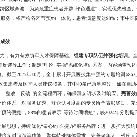
少跨区域奔波；为急危重症患者开辟“绿色通道”，实现优先检查
项服务，将产检各环节预约一体化，患者满意度达98%；市中医院
。
务成效
力，有力有效筑牢人才保障基础。
组建专职队伍并强化培训。
全
集反馈等工作；制定“理论+实操”系统化培训方案，内容涵盖预
截至2025年10月，全市累计开展医技集中预约专题培训686
计收集患者及医护人员建议45条，其中40条已落地整改，如在自
判—整改—反馈”的全流程闭环，确保群众诉求及时响应。
完善效
评价体系，对服务优秀、群众认可度高的专员给予表彰奖励，充
“预约便捷”，88%的患者表示“等待时间缩短”，较2024年分别提
思想，持续优化“泉心约 医捷办”服务品牌：进一步扩大预约
查进度实时追踪等功能；聚焦特殊群体需求，完善老年人、残疾人