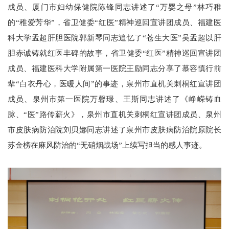
成员、厦门市妇幼保健院陈锋同志讲述了“万婴之母”林巧稚
的“稚爱芳华”，省卫健委“红医”精神巡回宣讲团成员、福建医
科大学孟超肝胆医院郭新琴同志追忆了“苍生大医”吴孟超以肝
胆赤诚铸就红医丰碑的故事，省卫健委“红医”精神巡回宣讲团
成员、福建医科大学附属第一医院王励同志分享了慕容慎行前
辈“白衣丹心，医暖人间”的事迹，泉州市直机关刺桐红宣讲团
成员、泉州市第一医院万馨璟、王斯同志讲述了《峥嵘铸血
脉、“医”路传薪火》，泉州市直机关刺桐红宣讲团成员、泉州
市皮肤病防治院刘贝娜同志讲述了泉州市皮肤病防治院原院长
苏金榜在麻风防治的“无硝烟战场”上续写担当的感人事迹。