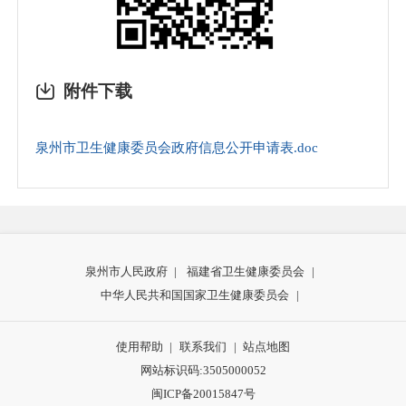
附件下载
3.广播、电视、报刊等其他形式
4.泉州市档案馆、泉州市图书馆设置的政府信息
泉州市卫生健康委员会政府信息公开申请表.doc
查阅点
（1）泉州市档案馆地址：泉州市鲤城区庄府巷2
4号大院内
泉州市人民政府
|
福建省卫生健康委员会
|
联系电话：0595-22390890
中华人民共和国国家卫生健康委员会
|
（2）泉州市图书馆地址：泉州市丰泽区府东路3
11号
使用帮助
|
联系我们
|
站点地图
网站标识码:3505000052
联系电话：0595-22199085
闽ICP备20015847号